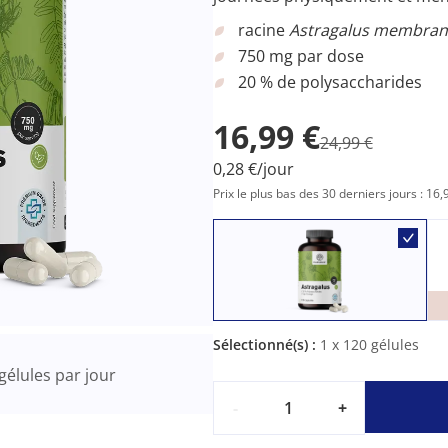
racine
Astragalus membran
750 mg par dose
20 % de polysaccharides
16,99 €
24,99 €
0,28 €/jour
Prix le plus bas des 30 derniers jours : 16,
Sélectionné(s) :
1
x 120 gélules
gélules par jour
-
+