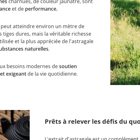
ines
charnues, de couleur jaunâtre, sont
tance
et de
performance.
t peut atteindre environ un mètre de
s tiges dures, mais la véritable richesse
lisée et la plus appréciée de l'astragale
ubstances naturelles
.
 aux besoins modernes de
soutien
et exigeant
de la vie quotidienne.
Prêts à relever les défis du qu
L'extrait d'astragale est un complément 