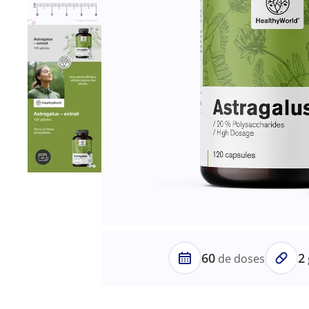
60
2
de doses