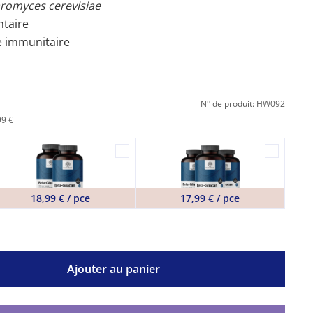
romyces cerevisiae
ntaire
e immunitaire
N° de produit: HW092
99 €
18,99 € / pce
17,99 € / pce
Ajouter au panier