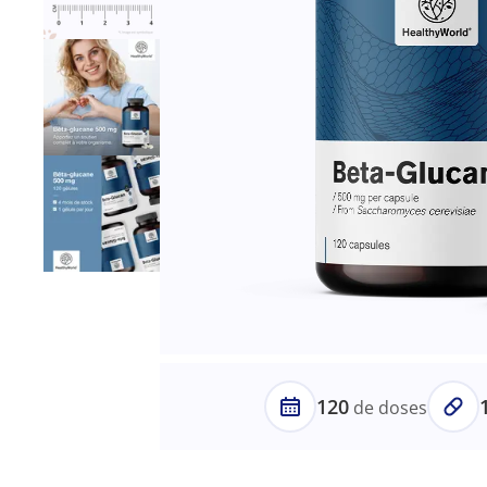
120
de doses