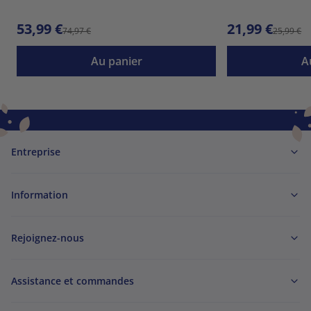
53,99 €
21,99 €
74,97 €
25,99 €
Au panier
A
Entreprise
Information
Rejoignez-nous
Assistance et commandes