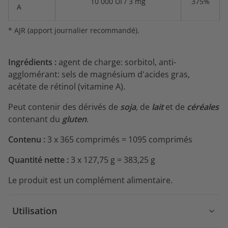
10 000 UI / 3 mg
375%
A
* AJR (apport journalier recommandé).
Ingrédients :
agent de charge: sorbitol, anti-
agglomérant: sels de magnésium d'acides gras,
acétate de rétinol (vitamine A).
Peut contenir des dérivés de
soja
,
de
lait
et de
céréales
contenant du
gluten
.
Contenu :
3 x 365 comprimés = 1095 comprimés
Quantité nette :
3 x 127,75 g = 383,25 g
Le produit est un complément alimentaire.
Utilisation