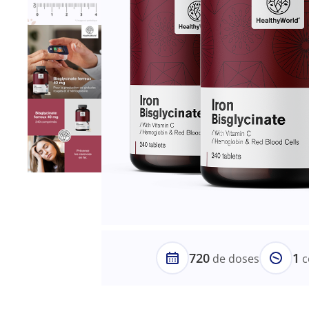
720
1
de doses
c