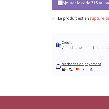
Ajouter le code
Z15
au pa
Le produit est en
rupture d
Crédit
Vous obtenez en achetant 1,
Méthodes de payement