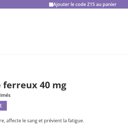
Ajouter le code
Z15
au panier
e ferreux 40 mg
rimés
E
 affecte le sang et prévient la fatigue.