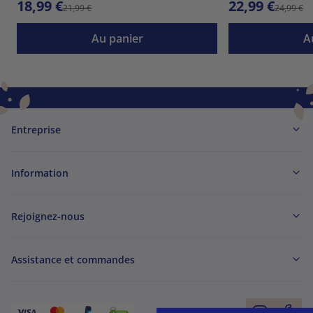
18,99 €
22,99 €
21,99 €
24,99 €
Au panier
A
Entreprise
Information
Rejoignez-nous
Assistance et commandes