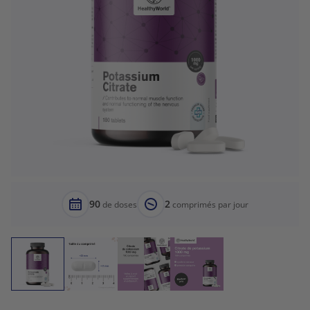
90
2
de doses
comprimés par jour