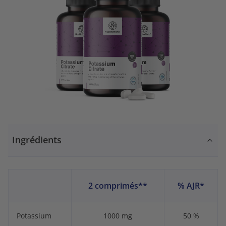
Ingrédients
2 comprimés**
% AJR*
Potassium
1000 mg
50 %