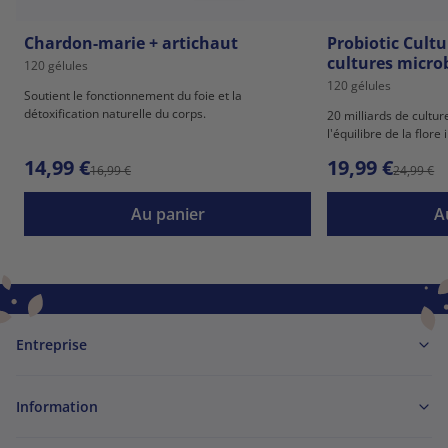
Chardon-marie + artichaut
Probiotic Cultu
cultures micro
120 gélules
120 gélules
Soutient le fonctionnement du foie et la
détoxification naturelle du corps.
20 milliards de cultu
l'équilibre de la flore 
14,99 €
19,99 €
16,99 €
24,99 €
Au panier
A
Entreprise
Information