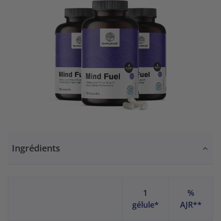
Ingrédients
1
%
gélule*
AJR**