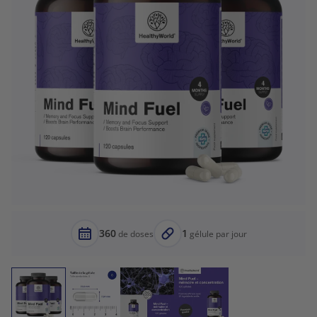
360
1
de doses
gélule par jour