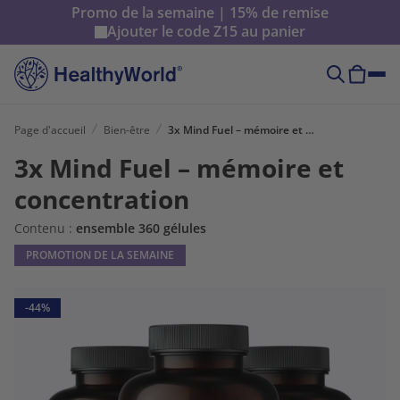
Promo de la semaine | 15% de remise
Ajouter le code
Z15
au panier
Page d'accueil
Bien-être
3x Mind Fuel – mémoire et concentration
3x Mind Fuel – mémoire et
concentration
Contenu :
ensemble 360 gélules
PROMOTION DE LA SEMAINE
-44%