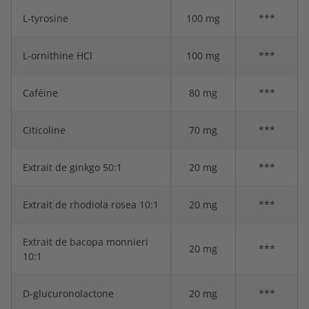
L-tyrosine
100 mg
***
L-ornithine HCl
100 mg
***
Caféine
80 mg
***
Citicoline
70 mg
***
Extrait de ginkgo 50:1
20 mg
***
Extrait de rhodiola rosea 10:1
20 mg
***
Extrait de bacopa monnieri
20 mg
***
10:1
D-glucuronolactone
20 mg
***