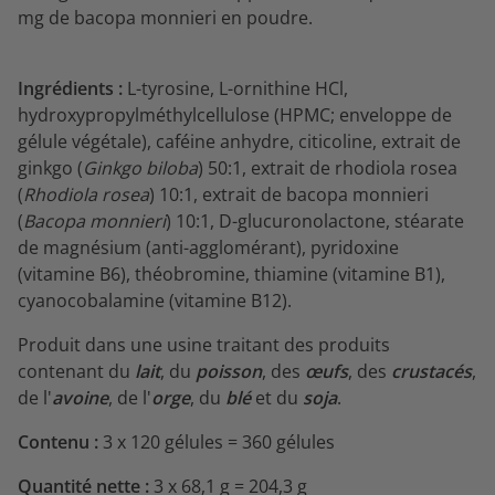
mg de bacopa monnieri en poudre.
Ingrédients :
L-tyrosine, L-ornithine HCl,
hydroxypropylméthylcellulose (HPMC; enveloppe de
gélule végétale), caféine anhydre, citicoline, extrait de
ginkgo (
Ginkgo biloba
) 50:1, extrait de rhodiola rosea
(
Rhodiola rosea
) 10:1, extrait de bacopa monnieri
(
Bacopa monnieri
) 10:1, D-glucuronolactone, stéarate
de magnésium (anti-agglomérant), pyridoxine
(vitamine B6), théobromine, thiamine (vitamine B1),
cyanocobalamine (vitamine B12).
Produit dans une usine traitant des produits
contenant du
lait
, du
poisson
, des
œufs
, des
crustacés
,
de l'
avoine
, de l'
orge
, du
blé
et du
soja
.
Contenu :
3 x 120 gélules = 360 gélules
Quantité nette :
3 x 68,1 g = 204,3 g