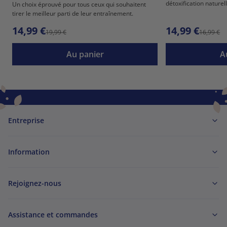
détoxification naturel
Un choix éprouvé pour tous ceux qui souhaitent
tirer le meilleur parti de leur entraînement.
14,99 €
14,99 €
19,99 €
16,99 €
Au panier
A
Entreprise
Information
Rejoignez-nous
Assistance et commandes