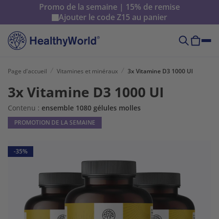
Promo de la semaine | 15% de remise
Ajouter le code
Z15
au panier
Page d'accueil
Vitamines et minéraux
3x Vitamine D3 1000 UI
3x Vitamine D3 1000 UI
Contenu :
ensemble 1080 gélules molles
PROMOTION DE LA SEMAINE
-35%