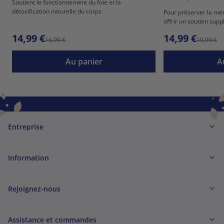
Soutient le fonctionnement du foie et la
détoxification naturelle du corps.
Pour préserver la mém
offrir un soutien sup
14,99 €
14,99 €
16,99 €
19,99 €
Au panier
A
Entreprise
Information
Rejoignez-nous
Assistance et commandes