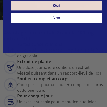
Oui
Non
Avantages du produit Graviola 200 mg -
extrait 10:1 :
Fortes concentrations
Chaque gélule contient 200 mg d'extrait de fruit
de graviola.
Extrait de plante
Une dose journalière contient un extrait
végétal puissant dans un rapport élevé de 10:1.
Soutien complet au corps
Choix parfait pour un soutien complet du corps
et du bien-être.
Pour chaque jour
Un excellent choix pour le soutien quotidien