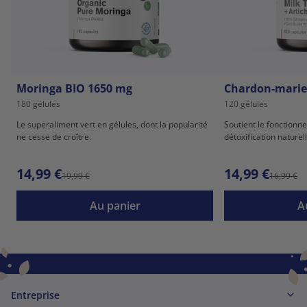
Moringa BIO 1650 mg
Chardon-marie 
180 gélules
120 gélules
Le superaliment vert en gélules, dont la popularité
Soutient le fonctionne
ne cesse de croître.
détoxification naturel
14,99 €
14,99 €
19,99 €
16,99 €
Au panier
A
Entreprise