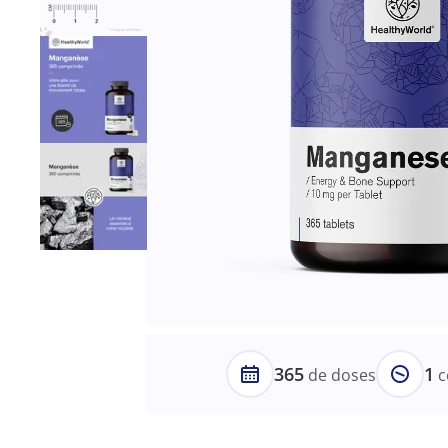
365
1
de doses
c