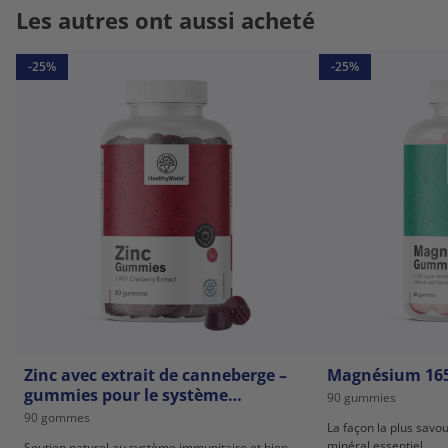
Les autres ont aussi acheté
-25%
-25%
Zinc avec extrait de canneberge –
Magnésium 16
gummies pour le système
90 gummies
immunitaire
90 gommes
La façon la plus sav
minéral essentiel.
Soutien naturel au système immunitaire et bien