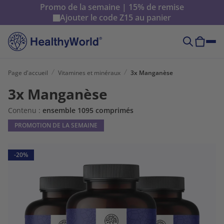
Promo de la semaine | 15% de remise
Ajouter le code
Z15
au panier
Page d'accueil
Vitamines et minéraux
3x Manganèse
3x Manganèse
Contenu :
ensemble 1095 comprimés
PROMOTION DE LA SEMAINE
-20%