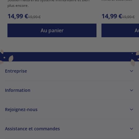
plus encore.
14,99 €
14,99 €
19,99 €
19,99 €
Au panier
A
Entreprise
Information
Rejoignez-nous
Assistance et commandes