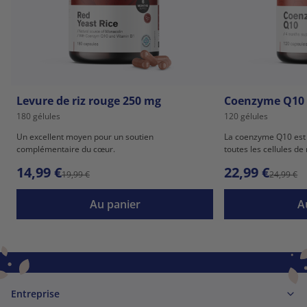
Levure de riz rouge 250 mg
Coenzyme Q10
180 gélules
120 gélules
Un excellent moyen pour un soutien
La coenzyme Q10 est 
complémentaire du cœur.
toutes les cellules de
14,99 €
22,99 €
19,99 €
24,99 €
Au panier
A
Entreprise