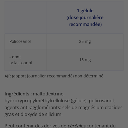
1 gélule
(dose journalière
recommandée)
Policosanol
25 mg
- dont
15 mg
octacosanol
AJR (apport journalier recommandé) non déterminé.
Ingrédients :
maltodextrine,
hydroxypropylméthylcellulose (gélule), policosanol,
agents anti-agglomérants: sels de magnésium d'acides
gras et dioxyde de silicium.
Peut contenir des dérivés de
céréales
contenant du