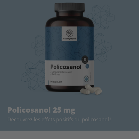
Policosanol 25 mg
Découvrez les effets positifs du policosanol !