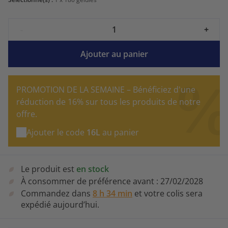
-
+
Ajouter au panier
PROMOTION DE LA SEMAINE – Bénéficiez d'une
réduction de 16% sur tous les produits de notre
offre.
Ajouter le code
16L
au panier
Le produit est
en stock
À consommer de préférence avant :
27/02/2028
Commandez dans
8 h 34 min
et votre colis sera
expédié aujourd’hui.