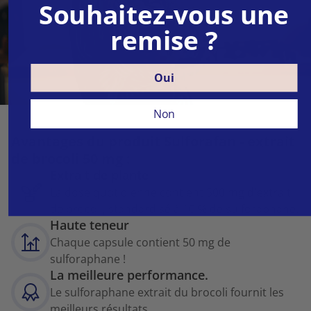
Souhaitez-vous une
remise ?
Oui
Non
Avantages du produit Sulforafan - extrait
de brocoli 50 mg :
Extrait de plante
La dose quotidienne contient 500 mg d'extrait
de brocoli, standardisé à 10 % de sulforaphane.
Haute teneur
Chaque capsule contient 50 mg de
sulforaphane !
La meilleure performance.
Le sulforaphane extrait du brocoli fournit les
meilleurs résultats.