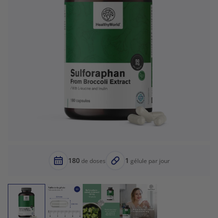
180
1
de doses
gélule par jour