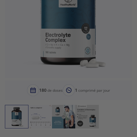
180
1
de doses
comprimé par jour