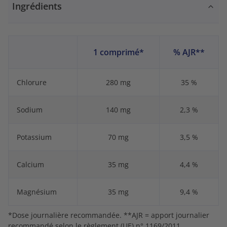
Ingrédients
1 comprimé*
% AJR**
Chlorure
280 mg
35 %
Sodium
140 mg
2,3 %
Potassium
70 mg
3,5 %
Calcium
35 mg
4,4 %
Magnésium
35 mg
9,4 %
*Dose journalière recommandée. **AJR = apport journalier
recommandé selon le règlement (UE) n° 1169/2011.