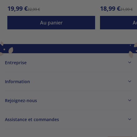
19,99 €
18,99 €
22,99 €
21,99 €
Au panier
A
Entreprise
Information
Rejoignez-nous
Assistance et commandes