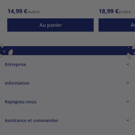
14,99 €
18,99 €
16,99 €
21,99 €
Au panier
A
Entreprise
Information
Rejoignez-nous
Assistance et commandes