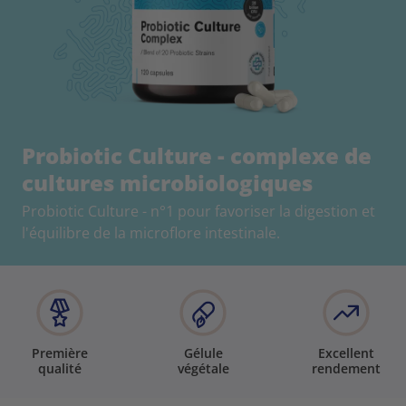
Probiotic Culture - complexe de
cultures microbiologiques
Probiotic Culture - n°1 pour favoriser la digestion et
l'équilibre de la microflore intestinale.
Première
Gélule
Excellent
qualité
végétale
rendement