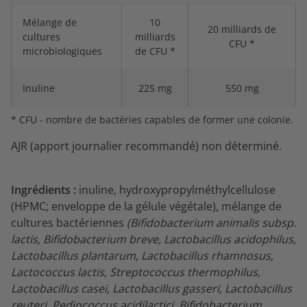
Mélange de
10
20 milliards de
cultures
milliards
CFU *
microbiologiques
de CFU *
Inuline
225 mg
550 mg
* CFU - nombre de bactéries capables de former une colonie.
AJR (apport journalier recommandé) non déterminé.
Ingrédients :
inuline, hydroxypropylméthylcellulose
(HPMC; enveloppe de la gélule végétale), mélange de
cultures bactériennes
(Bifidobacterium animalis subsp.
lactis, Bifidobacterium breve, Lactobacillus acidophilus,
Lactobacillus plantarum, Lactobacillus rhamnosus,
Lactococcus lactis, Streptococcus thermophilus,
Lactobacillus casei, Lactobacillus gasseri, Lactobacillus
reuteri, Pediococcus acidilactici, Bifidobacterium