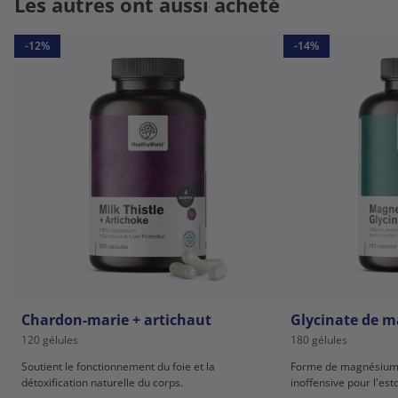
Les autres ont aussi acheté
-12%
-14%
Chardon-marie + artichaut
Glycinate de 
120 gélules
180 gélules
Soutient le fonctionnement du foie et la
Forme de magnésium 
détoxification naturelle du corps.
inoffensive pour l'es