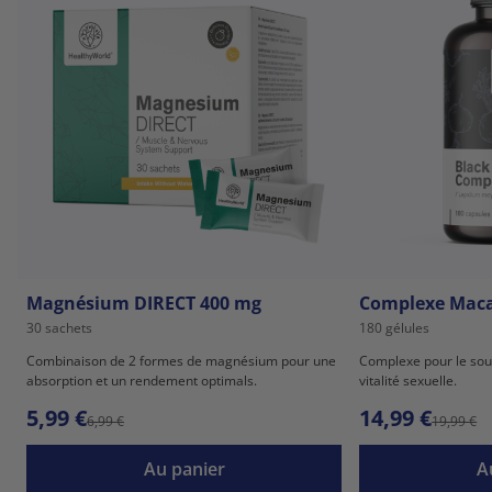
Magnésium DIRECT 400 mg
Complexe Maca
30 sachets
180 gélules
Combinaison de 2 formes de magnésium pour une
Complexe pour le sout
absorption et un rendement optimals.
vitalité sexuelle.
5,99 €
14,99 €
6,99 €
19,99 €
Au panier
A