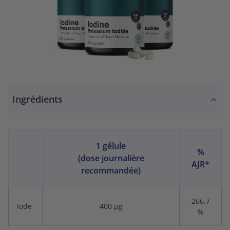
Ingrédients
1 gélule
%
(dose journalière
AJR*
recommandée)
266,7
Iode
400 µg
%