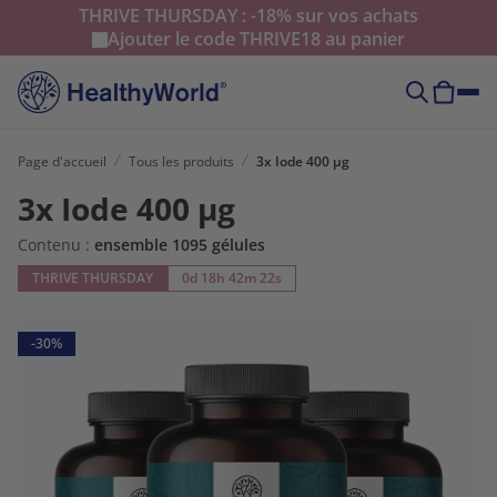
THRIVE THURSDAY : -18% sur vos achats
Ajouter le code
THRIVE18
au panier
Page d'accueil
Tous les produits
3x Iode 400 µg
3x Iode 400 µg
Contenu :
ensemble 1095 gélules
THRIVE THURSDAY
0d 18h 42m 20s
-30%