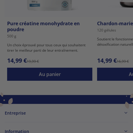
Pure créatine monohydrate en
Chardon-marie 
poudre
120 gélules
500 g
Soutient le fonctionne
détoxification naturel
Un choix éprouvé pour tous ceux qui souhaitent
tirer le meilleur parti de leur entraînement.
14,99 €
14,99 €
19,99 €
16,99 €
Au panier
A
Entreprise
Information