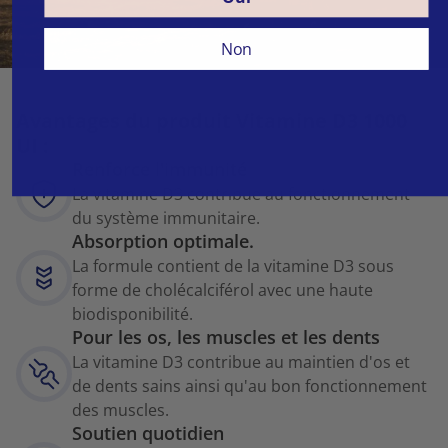
Non
Avantages du produit Vitamine D3 1000
UI :
Renforce l'immunité
La vitamine D3 contribue au fonctionnement
du système immunitaire.
Absorption optimale.
La formule contient de la vitamine D3 sous
forme de cholécalciférol avec une haute
biodisponibilité.
Pour les os, les muscles et les dents
La vitamine D3 contribue au maintien d'os et
de dents sains ainsi qu'au bon fonctionnement
des muscles.
Soutien quotidien