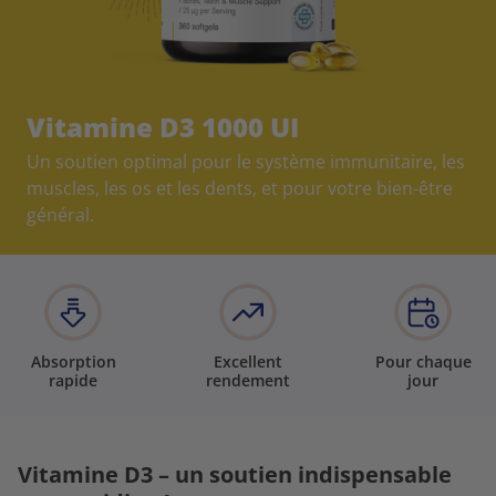
Vitamine D3 1000 UI
Un soutien optimal pour le système immunitaire, les
muscles, les os et les dents, et pour votre bien-être
général.
Absorption
Excellent
Pour chaque
rapide
rendement
jour
Vitamine D3 – un soutien indispensable