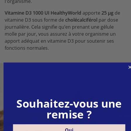
l'organisme.
Vitamine D3 1000 UI HealthyWorld
apporte
25 µg
de
vitamine D3 sous forme de
cholécalciférol
par dose
journalière. Cela signifie qu’en prenant une gélule
molle par jour, vous assurez à votre organisme un
apport adéquat en vitamine D3 pour soutenir ses
fonctions normales.
Souhaitez-vous une
remise ?
Oui