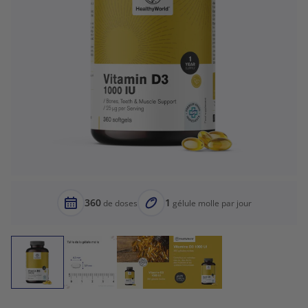
360
1
de doses
gélule molle par jour