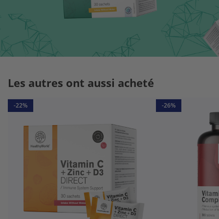
Les autres ont aussi acheté
-22%
-26%