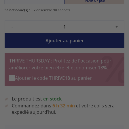
14,49 € / pce
Sélectionné(s) :
1
x ensemble 90 sachets
-
+
Ajouter au panier
THRIVE THURSDAY : Profitez de l'occasion pour
améliorer votre bien-être et économiser 18%.
Ajouter le code
THRIVE18
au panier
Le produit est
en stock
Commandez dans
6 h 32 min
et votre colis sera
expédié aujourd’hui.