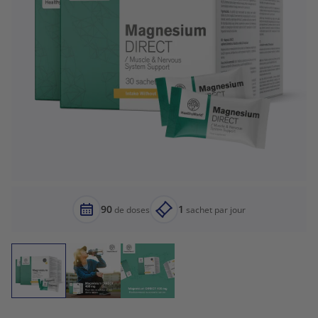
90
1
de doses
sachet par jour