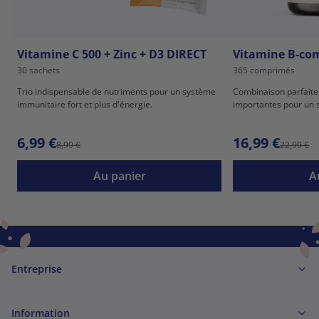
Vitamine C 500 + Zinc + D3 DIRECT
Vitamine B-co
30 sachets
365 comprimés
Trio indispensable de nutriments pour un système
Combinaison parfaite 
immunitaire fort et plus d'énergie.
importantes pour un s
6,99 €
16,99 €
8,99 €
22,99 €
Au panier
A
Entreprise
Information